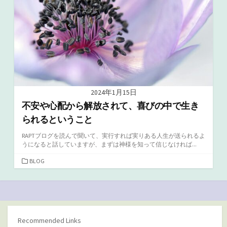
2024年1月15日
不安や心配から解放されて、喜びの中で生き
られるということ
RAPTブログを読んで聞いて、実行すれば実りある人生が送られるよ
うになると話していますが、まずは神様を知って信じなければ...
カ
BLOG
テ
ゴ
リ
ー
Recommended Links