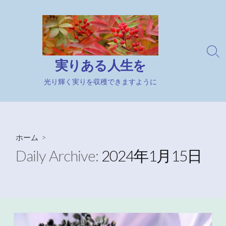
コ
ン
テ
ン
検
ツ
実りある人生を
索
へ
切
ス
光り輝く実りを収穫できますように
り
キ
替
え
ッ
プ
ホーム
>
Daily Archive:
2024年1月15日