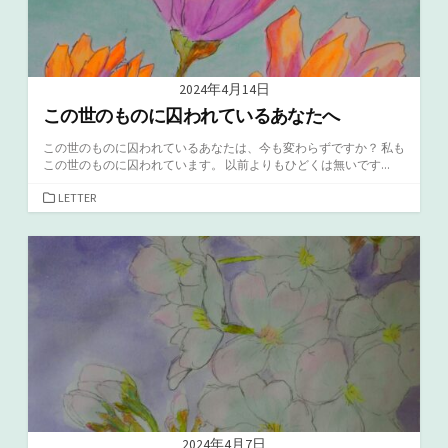
2024年4月14日
この世のものに囚われているあなたへ
この世のものに囚われているあなたは、今も変わらずですか？ 私も
この世のものに囚われています。 以前よりもひどくは無いです...
カ
LETTER
テ
ゴ
リ
ー
2024年4月7日