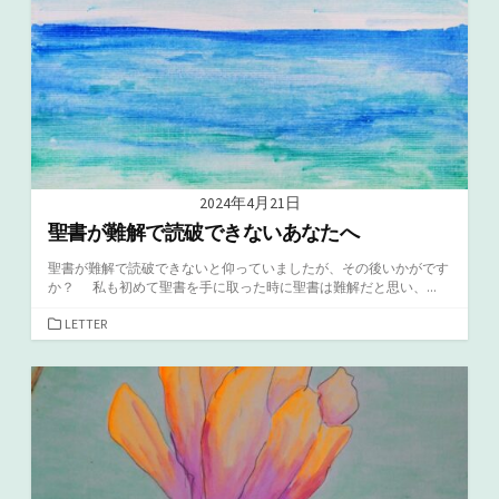
2024年4月21日
聖書が難解で読破できないあなたへ
聖書が難解で読破できないと仰っていましたが、その後いかがです
か？ 私も初めて聖書を手に取った時に聖書は難解だと思い、...
カ
LETTER
テ
ゴ
リ
ー