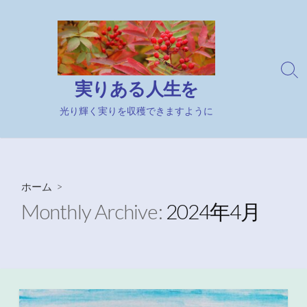
コ
ン
テ
ン
検
ツ
実りある人生を
索
へ
切
ス
光り輝く実りを収穫できますように
り
キ
替
え
ッ
プ
ホーム
>
Monthly Archive:
2024年4月