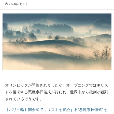
公
2024年7月31日
開
日
オリンピックが開催されましたが、オープニングではキリス
トを冒涜する悪魔崇拝儀式が行われ、世界中から批判が殺到
されているそうです。
【パリ五輪】開会式でキリストを冒涜する“悪魔崇拝儀式”を