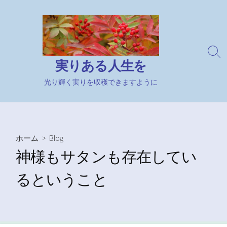
コ
ン
テ
ン
検
ツ
実りある人生を
索
へ
切
ス
光り輝く実りを収穫できますように
り
キ
替
え
ッ
プ
ホーム
>
Blog
神様もサタンも存在してい
るということ