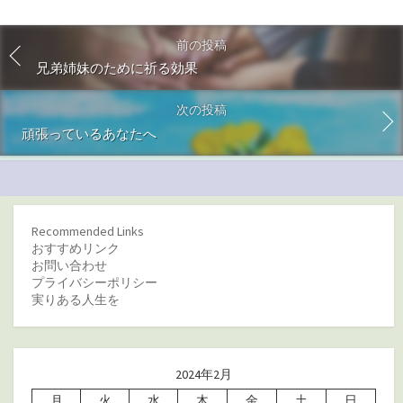
前の投稿
兄弟姉妹のために祈る効果
次の投稿
頑張っているあなたへ
Recommended Links
おすすめリンク
お問い合わせ
プライバシーポリシー
実りある人生を
2024年2月
月
火
水
木
金
土
日