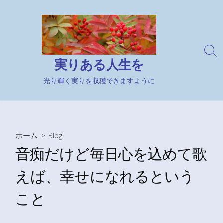
コ
ン
テ
ン
検
ツ
実りある人生を
索
へ
切
ス
光り輝く実りを収穫できますように
り
キ
替
え
ッ
プ
ホーム
>
Blog
音痴だけど毎日心を込めて歌
えば、幸せになれるという
こと