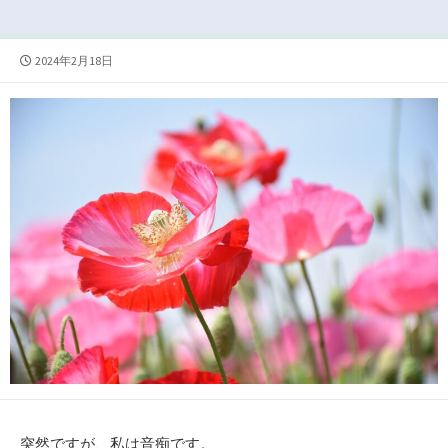
公
2024年2月18日
開
日
突然ですが、私は音痴です。